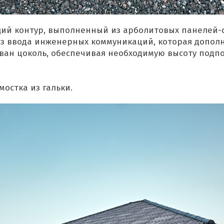
й контур, выполненный из арболитовых панелей-ст
без ввода инженерных коммуникаций, которая допол
ан цоколь, обеспечивая необходимую высоту подпол
остка из гальки.