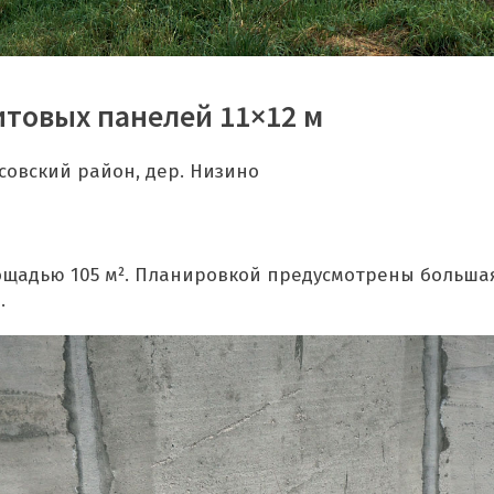
товых панелей 11×12 м
совский район, дер. Низино
адью 105 м². Планировкой предусмотрены большая к
.