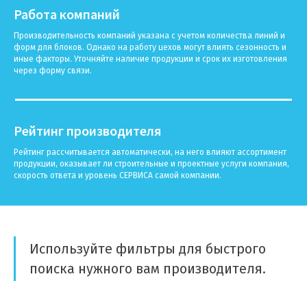
Работа компаний
Производительность компаний указана с учетом количества линий и
форм для блоков. Однако на работу цехов могут влиять сезонность и
иные факторы. Уточняйте наличие продукции и срок их изготовления
через форму связи.
Рейтинг производителя
Рейтинг рассчитывается автоматически, на него влияют ассортимент
продукции, оказывает ли строительные и проектные услуги компания,
скорость ответа и уровень СЕРВИСА самой компании.
Используйте фильтры для быстрого
поиска нужного вам производителя.