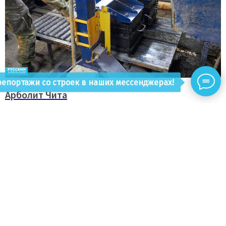
епортажи со строек в наших мессенджерах!
Арболит Чита
Производство арболитовых блоков расположено в поселке
Каштак, город Чита. Оказывают услуги по проектированию и
строительству из арболитовых блоков. Изготавливаемые
блоки соответствуют конструкционному типу.
13 000
руб.
⭐⭐⭐⭐⭐