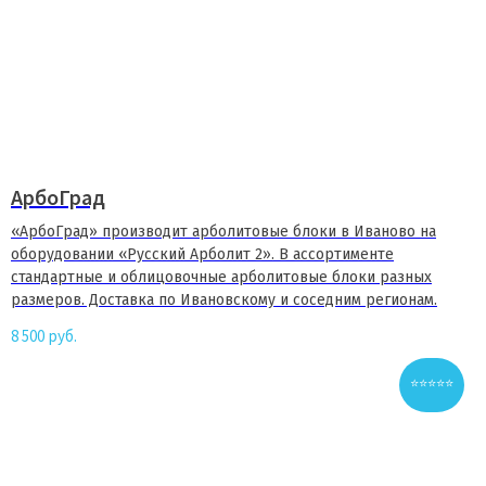
АрбоГрад
«АрбоГрад» производит арболитовые блоки в Иваново на
оборудовании «Русский Арболит 2». В ассортименте
стандартные и облицовочные арболитовые блоки разных
размеров. Доставка по Ивановскому и соседним регионам.
8 500
руб.
⭐⭐⭐⭐⭐