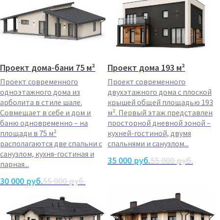
Проект дома-бани 75 м²
Проект дома 193 м²
Проект современного
Проект современного
одноэтажного дома из
двухэтажного дома с плоской
арболита в стиле шале.
крышей общей площадью 193
Совмещает в себе и дом и
м². Первый этаж представлен
баню одновременно – на
просторной дневной зоной –
площади в 75 м²
кухней-гостиной, двумя
располагаются две спальни с
спальнями и санузлом...
санузлом, кухня-гостиная и
35 000
руб.
55 000
руб.
парная...
30 000
руб.
55 000
руб.