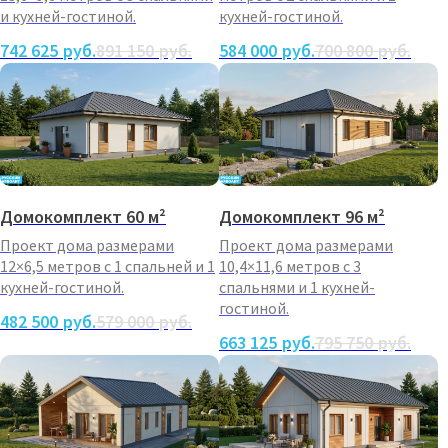
и кухней-гостиной.
кухней-гостиной.
742 625
руб.
891 150
руб.
584 000
руб.
700 800
руб.
Домокомплект 60 м²
Домокомплект 96 м²
Проект дома размерами
Проект дома размерами
12×6,5 метров с 1 спальней и 1
10,4×11,6 метров с 3
кухней-гостиной.
спальнями и 1 кухней-
гостиной.
482 500
руб.
579 000
руб.
663 125
руб.
795 750
руб.