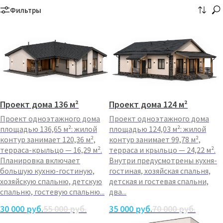
Фильтры
Проект дома 136 м²
Проект дома 124 м²
Проект одноэтажного дома
Проект одноэтажного дома
площадью 136,65 м²: жилой
площадью 124,03 м²: жилой
контур занимает 120,36 м²,
контур занимает 99,78 м²,
терраса-крыльцо — 16,29 м².
терраса и крыльцо — 24,22 м².
Планировка включает
Внутри предусмотрены кухня-
большую кухню-гостиную,
гостиная, хозяйская спальня,
хозяйскую спальню, детскую
детская и гостевая спальни,
спальню, гостевую спальню...
два...
30 000
руб.
55 000
руб.
35 000
руб.
70 000
руб.