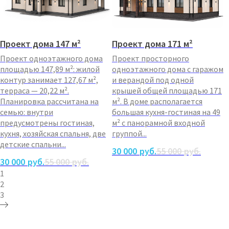
Проект дома 147 м²
Проект дома 171 м²
Проект одноэтажного дома
Проект просторного
площадью 147,89 м²: жилой
одноэтажного дома с гаражом
контур занимает 127,67 м²,
и верандой под одной
терраса — 20,22 м².
крышей общей площадью 171
Планировка рассчитана на
м². В доме располагается
семью: внутри
большая кухня-гостиная на 49
предусмотрены гостиная,
м² с панорамной входной
кухня, хозяйская спальня, две
группой...
детские спальни...
30 000
руб.
55 000
руб.
30 000
руб.
55 000
руб.
1
2
3