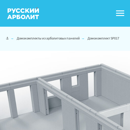
⚓
→
Домокомплекты из арболитовых панелей
→
Домокомплект SP017