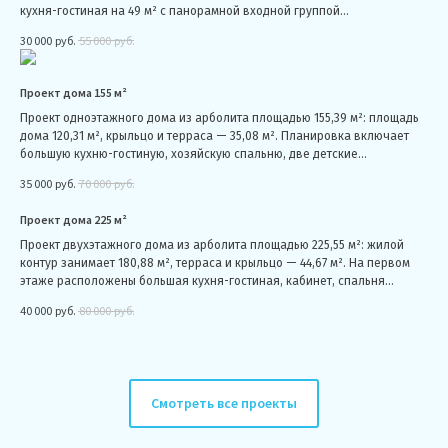
кухня-гостиная на 49 м² с панорамной входной группой...
30 000
руб.
55 000
руб.
Проект дома 155 м²
Проект одноэтажного дома из арболита площадью 155,39 м²: площадь
дома 120,31 м², крыльцо и терраса — 35,08 м². Планировка включает
большую кухню-гостиную, хозяйскую спальню, две детские...
35 000
руб.
70 000
руб.
Проект дома 225 м²
Проект двухэтажного дома из арболита площадью 225,55 м²: жилой
контур занимает 180,88 м², терраса и крыльцо — 44,67 м². На первом
этаже расположены большая кухня-гостиная, кабинет, спальня...
40 000
руб.
80 000
руб.
Загрузить ещё
Смотреть все проекты