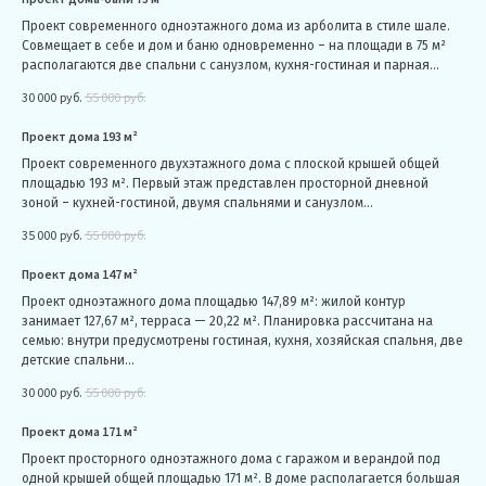
Проект современного одноэтажного дома из арболита в стиле шале.
Совмещает в себе и дом и баню одновременно – на площади в 75 м²
располагаются две спальни с санузлом, кухня-гостиная и парная...
30 000
руб.
55 000
руб.
Проект дома 193 м²
Проект современного двухэтажного дома с плоской крышей общей
площадью 193 м². Первый этаж представлен просторной дневной
зоной – кухней-гостиной, двумя спальнями и санузлом...
35 000
руб.
55 000
руб.
Проект дома 147 м²
Проект одноэтажного дома площадью 147,89 м²: жилой контур
занимает 127,67 м², терраса — 20,22 м². Планировка рассчитана на
семью: внутри предусмотрены гостиная, кухня, хозяйская спальня, две
детские спальни...
30 000
руб.
55 000
руб.
Проект дома 171 м²
Проект просторного одноэтажного дома с гаражом и верандой под
одной крышей общей площадью 171 м². В доме располагается большая