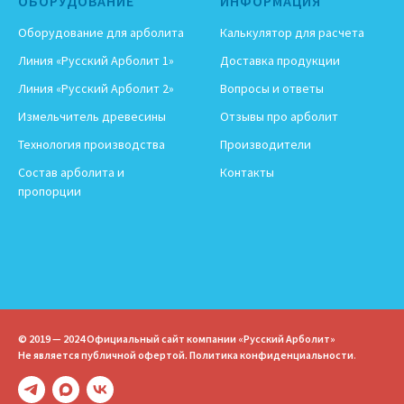
ОБОРУДОВАНИЕ
ИНФОРМАЦИЯ
Оборудование для арболита
Калькулятор для расчета
Линия «Русский Арболит 1»
Доставка продукции
Линия «Русский Арболит 2»
Вопросы и ответы
Измельчитель древесины
Отзывы про арболит
Технология производства
Производители
Состав арболита и
Контакты
пропорции
© 2019 — 2024 Официальный сайт компании «Русский Арболит»
Не является публичной офертой.
Политика конфиденциальности
.