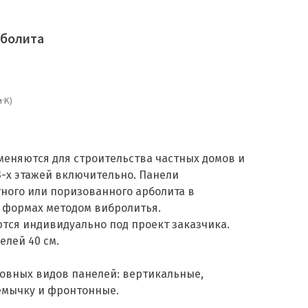
рболита
·K)
еняются для строительства частных домов и
3-х этажей включительно. Панели
тного или поризованного арболита в
 формах методом вибролитья.
ся индивидуально под проект заказчика.
елей 40 см.
овных видов панелей: вертикальные,
емычку и фронтонные.