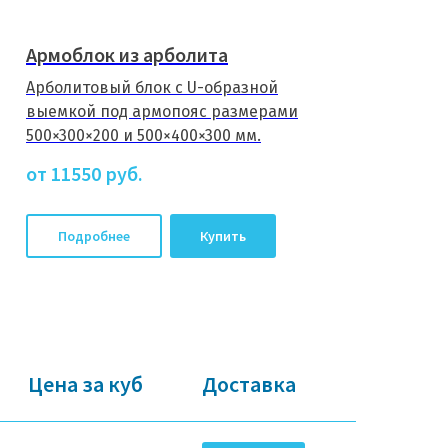
Армоблок из арболита
Арболитовый блок с U-образной
выемкой под армопояс размерами
500×300×200 и 500×400×300 мм.
от 11550
руб.
Подробнее
Купить
Цена за куб
Доставка