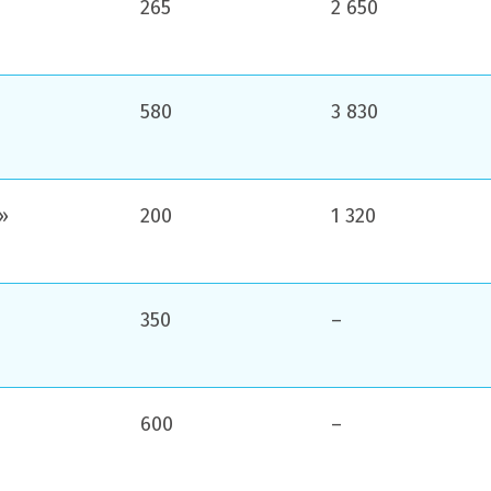
265
2 650
580
3 830
»
200
1 320
350
–
600
–