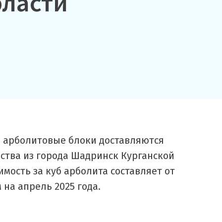
бласти
ь
арболитовые блоки доставляются
ства из города Шадринск Курганской
имость за куб арболита составляет от
 на апрель 2025 года.