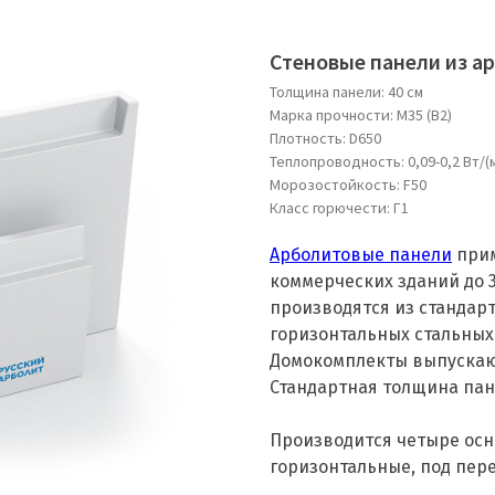
Стеновые панели из а
Толщина панели: 40 см
Марка прочности: М35 (B2)
Плотность: D650
Теплопроводность: 0,09-0,2 Вт/(м
Морозостойкость: F50
Класс горючести: Г1
Арболитовые панели
прим
коммерческих зданий до 
производятся из стандар
горизонтальных стальных
Домокомплекты выпускают
Стандартная толщина пан
Производится четыре осн
горизонтальные, под пер