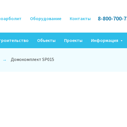
8-800-700-7
ноарболит
Оборудование
Контакты
троительство
Объекты
Проекты
Информация
Домокомплект SP015
→